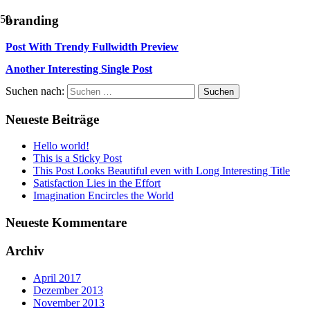
branding
Post With Trendy Fullwidth Preview
Another Interesting Single Post
Suchen nach:
Neueste Beiträge
Hello world!
This is a Sticky Post
This Post Looks Beautiful even with Long Interesting Title
Satisfaction Lies in the Effort
Imagination Encircles the World
Neueste Kommentare
Archiv
April 2017
Dezember 2013
November 2013