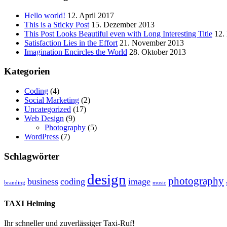
Hello world!
12. April 2017
This is a Sticky Post
15. Dezember 2013
This Post Looks Beautiful even with Long Interesting Title
12.
Satisfaction Lies in the Effort
21. November 2013
Imagination Encircles the World
28. Oktober 2013
Kategorien
Coding
(4)
Social Marketing
(2)
Uncategorized
(17)
Web Design
(9)
Photography
(5)
WordPress
(7)
Schlagwörter
design
photography
business
coding
image
branding
music
TAXI Helming
Ihr schneller und zuverlässiger Taxi-Ruf!