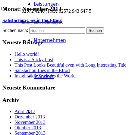
Leistungen
Monat:
November 2013
02572 4240 | FAX 02572 943 647 5
Satisfaction Lies in the Effort
info@taxi-helming.de
Suchen nach:
Unternehmen
Neueste Beiträge
Hello world!
This is a Sticky Post
This Post Looks Beautiful even with Long Interesting Title
Satisfaction Lies in the Effort
Standort
Imagination Encircles the World
Neueste Kommentare
Archiv
April 2017
Dezember 2013
November 2013
Oktober 2013
September 2013