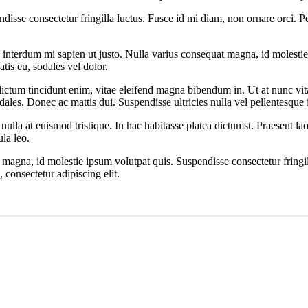
sse consectetur fringilla luctus. Fusce id mi diam, non ornare orci. Pell
el interdum mi sapien ut justo. Nulla varius consequat magna, id molesti
atis eu, sodales vel dolor.
 dictum tincidunt enim, vitae eleifend magna bibendum in. Ut at nunc v
dales. Donec ac mattis dui. Suspendisse ultricies nulla vel pellentesque 
ulla at euismod tristique. In hac habitasse platea dictumst. Praesent lao
ula leo.
t magna, id molestie ipsum volutpat quis. Suspendisse consectetur fringi
, consectetur adipiscing elit.