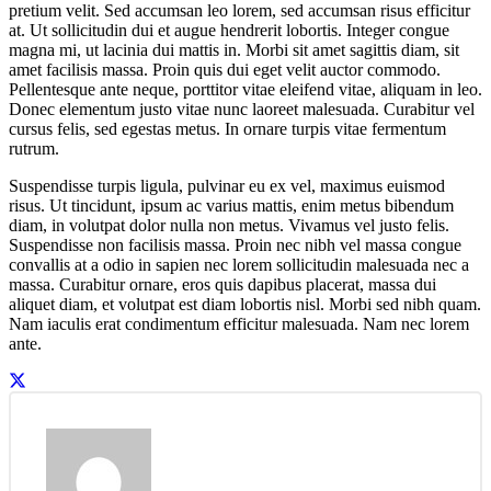
pretium velit. Sed accumsan leo lorem, sed accumsan risus efficitur
at. Ut sollicitudin dui et augue hendrerit lobortis. Integer congue
magna mi, ut lacinia dui mattis in. Morbi sit amet sagittis diam, sit
amet facilisis massa. Proin quis dui eget velit auctor commodo.
Pellentesque ante neque, porttitor vitae eleifend vitae, aliquam in leo.
Donec elementum justo vitae nunc laoreet malesuada. Curabitur vel
cursus felis, sed egestas metus. In ornare turpis vitae fermentum
rutrum.
Suspendisse turpis ligula, pulvinar eu ex vel, maximus euismod
risus. Ut tincidunt, ipsum ac varius mattis, enim metus bibendum
diam, in volutpat dolor nulla non metus. Vivamus vel justo felis.
Suspendisse non facilisis massa. Proin nec nibh vel massa congue
convallis at a odio in sapien nec lorem sollicitudin malesuada nec a
massa. Curabitur ornare, eros quis dapibus placerat, massa dui
aliquet diam, et volutpat est diam lobortis nisl. Morbi sed nibh quam.
Nam iaculis erat condimentum efficitur malesuada. Nam nec lorem
ante.